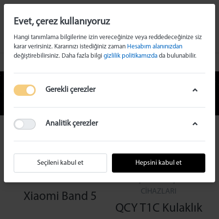
Evet, çerez kullanıyoruz
Hangi tanımlama bilgilerine izin vereceğinize veya reddedeceğinize siz
karar verirsiniz. Kararınızı istediğiniz zaman
Hesabım alanınızdan
değiştirebilirsiniz. Daha fazla bilgi
gizlilik politikamızda
da bulunabilir.
ÜRÜN DETAY
Gerekli çerezler
Analitik çerezler
Seçileni kabul et
Hepsini kabul et
AKILLI SAATLER &
KULAKLIKLAR &
BİLEKLİKLER
TAŞINABİLİR ŞARJ
CİHAZLARI
Xiaomi Band 5
QCY T1C Kulaklık